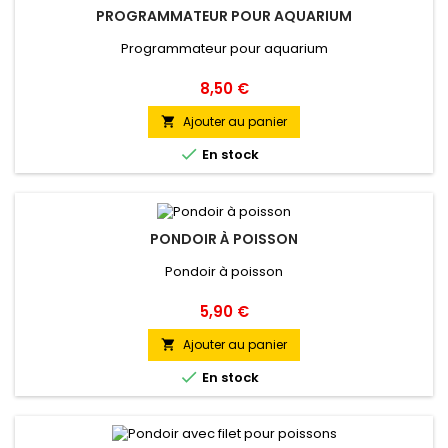
PROGRAMMATEUR POUR AQUARIUM
Programmateur pour aquarium
Prix
8,50 €
Ajouter au panier


En stock
PONDOIR À POISSON
Pondoir à poisson
Prix
5,90 €
Ajouter au panier


En stock