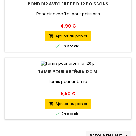
PONDOIR AVEC FILET POUR POISSONS
Pondoir avec filet pour poissons
Prix
4,90 €
Ajouter au panier


En stock
TAMIS POUR ARTÉMIA 120 Μ.
Tamis pour artémia.
Prix
5,50 €
Ajouter au panier


En stock
RETOUR EN HAUT