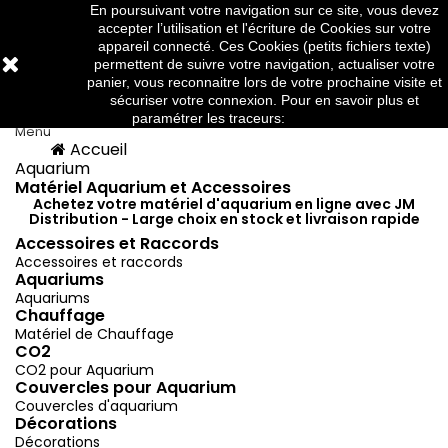
En poursuivant votre navigation sur ce site, vous devez
Téléphone:
03 88 91 95 10
×
×
×
×
accepter l’utilisation et l'écriture de Cookies sur votre
Mes listes d'envies
((modalTitle))
((title))
Connexion
appareil connecté. Ces Cookies (petits fichiers texte)
permettent de suivre votre navigation, actualiser votre
panier, vous reconnaitre lors de votre prochaine visite et
((confirmMessage))
Vous devez être connecté pour ajouter des produits
((label))



sécuriser votre connexion. Pour en savoir plus et
à votre liste d'envies.
add_circle_outline
Créer une nouvelle liste
paramétrer les traceurs:
http://www.cnil.fr/
Menu
Accueil
Menu
Retour
((cancelText))
((modalDeleteText))
Aquarium
((cancelText))
((loginText))
Matériel Aquarium et Accessoires
((cancelText))
((createText))
Achetez votre matériel d'aquarium en ligne avec JM
Distribution - Large choix en stock et livraison rapide
Accessoires et Raccords
Accessoires et raccords
Aquariums
Aquariums
Chauffage
Matériel de Chauffage
CO2
CO2 pour Aquarium
Couvercles pour Aquarium
Couvercles d'aquarium
Décorations
Décorations