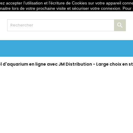
z accepter l’utilisation et l'écriture de Cookies sur votre appareil conn
stribution.fr
naitre lors de votre prochaine visite et sécuriser votre connexion. Pour

 d'aquarium en ligne avec JM Distribution - Large choix en st