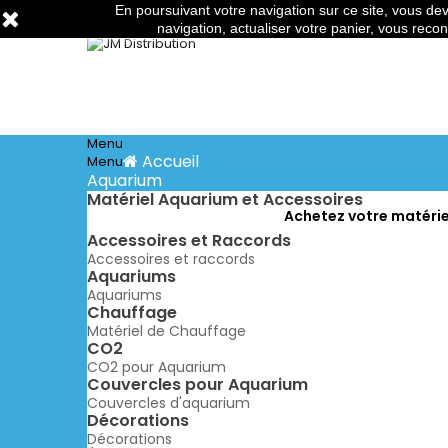
En poursuivant votre navigation sur ce site, vous deve
Téléphone:
03 88 91 95 10
Email:
commandes@jm-di
navigation, actualiser votre panier, vous recon
Menu
Accueil
Menu
Aquarium
Matériel Aquarium et Accessoires
Achetez votre matériel
Accessoires et Raccords
Accessoires et raccords
Aquariums
Aquariums
Chauffage
Matériel de Chauffage
CO2
CO2 pour Aquarium
Couvercles pour Aquarium
Couvercles d'aquarium
Décorations
Décorations