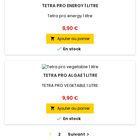
TETRA PRO ENERGY 1 LITRE
Tetra pro energy 1 litre
Prix
9,90 €
Ajouter au panier


En stock
TETRA PRO ALGAE 1 LITRE
TETRA PRO VEGETABLE 1 LITRE
Prix
9,90 €
Ajouter au panier


En stock
1
2
Suivant
