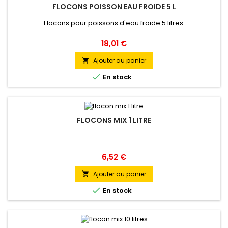
FLOCONS POISSON EAU FROIDE 5 L
Flocons pour poissons d'eau froide 5 litres.
Prix
18,01 €
Ajouter au panier


En stock
FLOCONS MIX 1 LITRE
Prix
6,52 €
Ajouter au panier


En stock