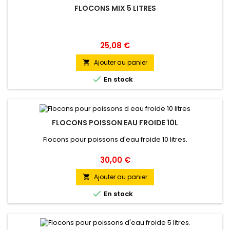
FLOCONS MIX 5 LITRES
Prix
25,08 €
Ajouter au panier


En stock
FLOCONS POISSON EAU FROIDE 10L
Flocons pour poissons d'eau froide 10 litres.
Prix
30,00 €
Ajouter au panier


En stock