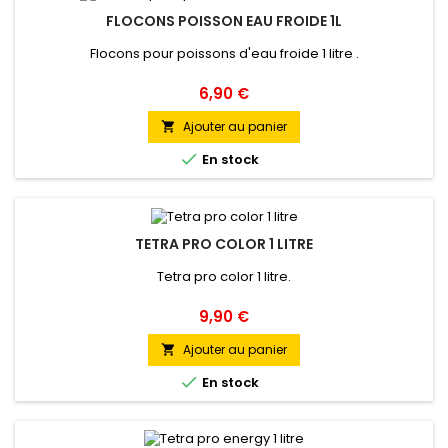
FLOCONS POISSON EAU FROIDE 1L
Flocons pour poissons d'eau froide 1 litre .
Prix
6,90 €
Ajouter au panier


En stock
TETRA PRO COLOR 1 LITRE
Tetra pro color 1 litre.
Prix
9,90 €
Ajouter au panier


En stock