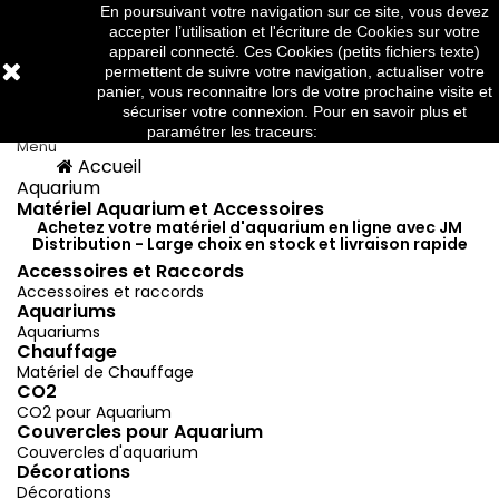
En poursuivant votre navigation sur ce site, vous devez
Téléphone:
03 88 91 95 10
accepter l’utilisation et l'écriture de Cookies sur votre
appareil connecté. Ces Cookies (petits fichiers texte)
permettent de suivre votre navigation, actualiser votre
panier, vous reconnaitre lors de votre prochaine visite et



sécuriser votre connexion. Pour en savoir plus et
paramétrer les traceurs:
http://www.cnil.fr/
Menu
Accueil
Menu
Retour
Aquarium
Matériel Aquarium et Accessoires
Achetez votre matériel d'aquarium en ligne avec JM
Distribution - Large choix en stock et livraison rapide
Accessoires et Raccords
Accessoires et raccords
Aquariums
Aquariums
Chauffage
Matériel de Chauffage
CO2
CO2 pour Aquarium
Couvercles pour Aquarium
Couvercles d'aquarium
Décorations
Décorations