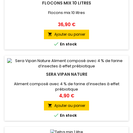
FLOCONS MIX 10 LITRES
Flocons mix 10 litres
Prix
36,90 €
Ajouter au panier


En stock
SERA VIPAN NATURE
Aliment composé avec 4 % de farine d’insectes à effet
prébiotique
Prix
4,90 €
Ajouter au panier


En stock