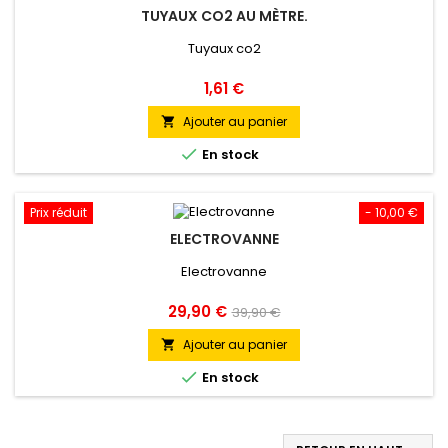
TUYAUX CO2 AU MÈTRE.
Tuyaux co2
Prix
1,61 €
Ajouter au panier


En stock
Prix réduit
- 10,00 €
ELECTROVANNE
Electrovanne
Prix
Prix
29,90 €
39,90 €
de
Ajouter au panier

base

En stock