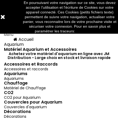
En poursuivant votre navigation sur ce site, vous devez
Téléphone:
03 88 91 95 10
accepter l’utilisation et l'écriture de Cookies sur votre
appareil connecté. Ces Cookies (petits fichiers texte)
permettent de suivre votre navigation, actualiser votre
panier, vous reconnaitre lors de votre prochaine visite et



sécuriser votre connexion. Pour en savoir plus et
paramétrer les traceurs:
http://www.cnil.fr/
Menu
Accueil
Menu
Retour
Aquarium
Matériel Aquarium et Accessoires
Achetez votre matériel d'aquarium en ligne avec JM
Distribution - Large choix en stock et livraison rapide
Accessoires et Raccords
Accessoires et raccords
Aquariums
Aquariums
Chauffage
Matériel de Chauffage
CO2
CO2 pour Aquarium
Couvercles pour Aquarium
Couvercles d'aquarium
Décorations
Décorations