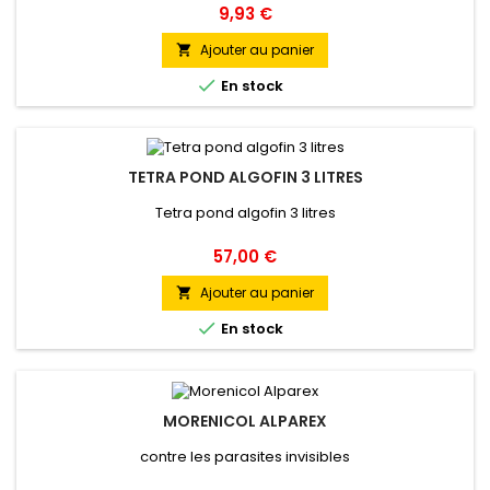
Prix
9,93 €
Ajouter au panier


En stock
TETRA POND ALGOFIN 3 LITRES
Tetra pond algofin 3 litres
Prix
57,00 €
Ajouter au panier


En stock
MORENICOL ALPAREX
contre les parasites invisibles