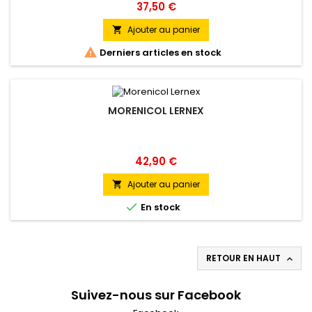
Prix
37,50 €
Ajouter au panier


Derniers articles en stock
MORENICOL LERNEX
Prix
42,90 €
Ajouter au panier


En stock
RETOUR EN HAUT

Suivez-nous sur Facebook