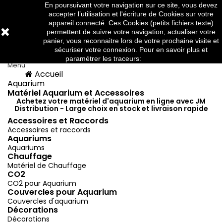
En poursuivant votre navigation sur ce site, vous devez
Téléphone:
03 88 91 95 10
accepter l’utilisation et l'écriture de Cookies sur votre
appareil connecté. Ces Cookies (petits fichiers texte)
permettent de suivre votre navigation, actualiser votre
panier, vous reconnaitre lors de votre prochaine visite et



sécuriser votre connexion. Pour en savoir plus et
paramétrer les traceurs:
http://www.cnil.fr/
Menu
Accueil
Menu
Retour
Aquarium
Matériel Aquarium et Accessoires
Achetez votre matériel d'aquarium en ligne avec JM
Distribution - Large choix en stock et livraison rapide
Accessoires et Raccords
Accessoires et raccords
Aquariums
Aquariums
Chauffage
Matériel de Chauffage
CO2
CO2 pour Aquarium
Couvercles pour Aquarium
Couvercles d'aquarium
Décorations
Décorations