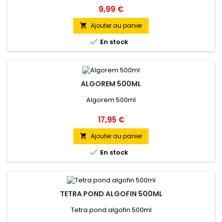
Prix
9,99 €
Ajouter au panier


En stock
ALGOREM 500ML
Algorem 500ml
Prix
17,95 €
Ajouter au panier


En stock
TETRA POND ALGOFIN 500ML
Tetra pond algofin 500ml