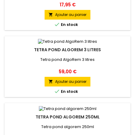
Prix
17,95 €
Ajouter au panier


En stock
TETRA POND ALGOREM 3 LITRES
Tetra pond AlgoRem 3 litres
Prix
59,00 €
Ajouter au panier


En stock
TETRA POND ALGOREM 250ML
Tetra pond algorem 250ml