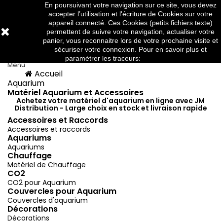
En poursuivant votre navigation sur ce site, vous devez
Téléphone:
03 88 91 95 10
accepter l’utilisation et l'écriture de Cookies sur votre
appareil connecté. Ces Cookies (petits fichiers texte)
permettent de suivre votre navigation, actualiser votre
panier, vous reconnaitre lors de votre prochaine visite et



sécuriser votre connexion. Pour en savoir plus et
paramétrer les traceurs:
http://www.cnil.fr/
Menu
Accueil
Menu
Retour
Aquarium
Matériel Aquarium et Accessoires
Achetez votre matériel d'aquarium en ligne avec JM
Distribution - Large choix en stock et livraison rapide
Accessoires et Raccords
Accessoires et raccords
Aquariums
Aquariums
Chauffage
Matériel de Chauffage
CO2
CO2 pour Aquarium
Couvercles pour Aquarium
Couvercles d'aquarium
Décorations
Décorations