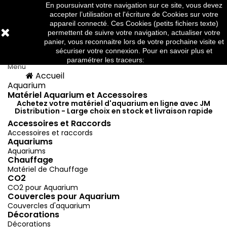
En poursuivant votre navigation sur ce site, vous devez
Téléphone:
03 88 91 95 10
accepter l’utilisation et l'écriture de Cookies sur votre
appareil connecté. Ces Cookies (petits fichiers texte)
permettent de suivre votre navigation, actualiser votre
panier, vous reconnaitre lors de votre prochaine visite et



sécuriser votre connexion. Pour en savoir plus et
paramétrer les traceurs:
http://www.cnil.fr/
Menu
Accueil
Menu
Retour
Aquarium
Matériel Aquarium et Accessoires
Achetez votre matériel d'aquarium en ligne avec JM
Distribution - Large choix en stock et livraison rapide
Accessoires et Raccords
Accessoires et raccords
Aquariums
Aquariums
Chauffage
Matériel de Chauffage
CO2
CO2 pour Aquarium
Couvercles pour Aquarium
Couvercles d'aquarium
Décorations
Décorations