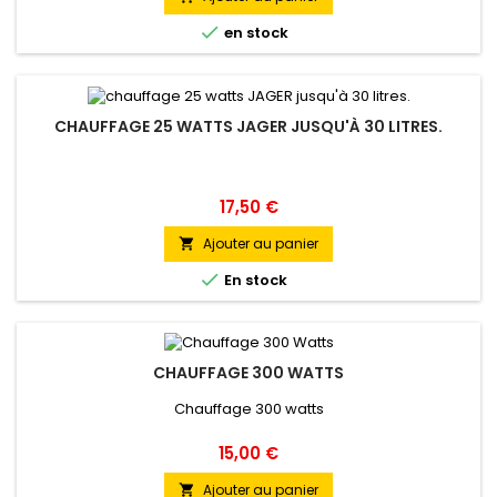

en stock
CHAUFFAGE 25 WATTS JAGER JUSQU'À 30 LITRES.
Prix
17,50 €
Ajouter au panier


En stock
CHAUFFAGE 300 WATTS
Chauffage 300 watts
Prix
15,00 €
Ajouter au panier
