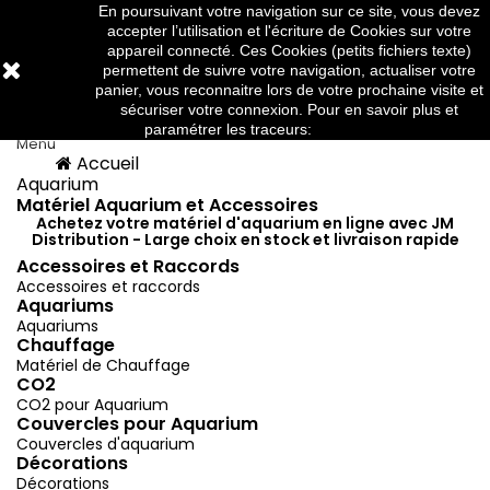
En poursuivant votre navigation sur ce site, vous devez
Téléphone:
03 88 91 95 10
accepter l’utilisation et l'écriture de Cookies sur votre
appareil connecté. Ces Cookies (petits fichiers texte)
permettent de suivre votre navigation, actualiser votre
panier, vous reconnaitre lors de votre prochaine visite et



sécuriser votre connexion. Pour en savoir plus et
paramétrer les traceurs:
http://www.cnil.fr/
Menu
Accueil
Menu
Retour
Aquarium
Matériel Aquarium et Accessoires
Achetez votre matériel d'aquarium en ligne avec JM
Distribution - Large choix en stock et livraison rapide
Accessoires et Raccords
Accessoires et raccords
Aquariums
Aquariums
Chauffage
Matériel de Chauffage
CO2
CO2 pour Aquarium
Couvercles pour Aquarium
Couvercles d'aquarium
Décorations
Décorations