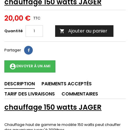
chauffage 150 watts JAGER
20,00 €
TTC
Ajouter au panier
Quantité

Partager
account_circle
ENVOYER À UN AMI
DESCRIPTION
PAIEMENTS ACCEPTÉS
TARIF DES LIVRAISONS
COMMENTAIRES
chauffage 150 watts JAGER
Chauffage haut de gamme le modèle 150 watts peut chauffer
des aquariums jusqu'à 300litres.