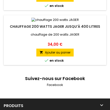

en stock
CHAUFFAGE 200 WATTS JAGER JUSQU'À 400 LITRES
chauffage de 200 watts JAGER
Prix
34,00 €
Ajouter au panier


en stock
Suivez-nous sur Facebook
Facebook

PRODUITS