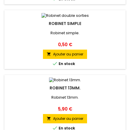
ROBINET SIMPLE
Robinet simple.
Prix
0,50 €
Ajouter au panier


En stock
ROBINET 13MM.
Robinet 13mm.
Prix
5,90 €
Ajouter au panier


En stock