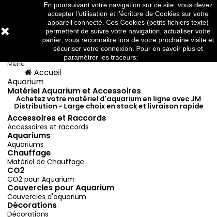
En poursuivant votre navigation sur ce site, vous devez
Téléphone:
03 88 91 95 10
accepter l’utilisation et l'écriture de Cookies sur votre
appareil connecté. Ces Cookies (petits fichiers texte)
permettent de suivre votre navigation, actualiser votre
panier, vous reconnaitre lors de votre prochaine visite et



sécuriser votre connexion. Pour en savoir plus et
paramétrer les traceurs:
http://www.cnil.fr/
Menu
Accueil
Menu
Retour
Aquarium
Matériel Aquarium et Accessoires
Achetez votre matériel d'aquarium en ligne avec JM
Distribution - Large choix en stock et livraison rapide
Accessoires et Raccords
Accessoires et raccords
Aquariums
Aquariums
Chauffage
Matériel de Chauffage
CO2
CO2 pour Aquarium
Couvercles pour Aquarium
Couvercles d'aquarium
Décorations
Décorations