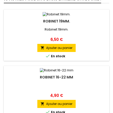
ROBINET 19MM.
Robinet 19mm.
Prix
6,50 €
Ajouter au panier


En stock
ROBINET 16-22 MM
Prix
4,90 €
Ajouter au panier


En stock