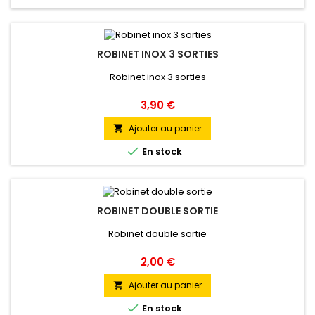
ROBINET INOX 3 SORTIES
Robinet inox 3 sorties
Prix
3,90 €
Ajouter au panier


En stock
ROBINET DOUBLE SORTIE
Robinet double sortie
Prix
2,00 €
Ajouter au panier


En stock