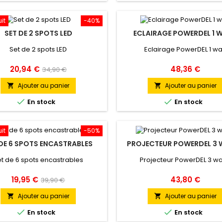
uit
-40%
SET DE 2 SPOTS LED
ECLAIRAGE POWERDEL 1 
Set de 2 spots LED
Eclairage PowerDEL 1 wa
Prix
Prix
Prix
20,94 €
48,36 €
34,90 €
de
Ajouter au panier
Ajouter au panier


base


En stock
En stock
uit
-50%
 DE 6 SPOTS ENCASTRABLES
PROJECTEUR POWERDEL 3
t de 6 spots encastrables
Projecteur PowerDEL 3 wa
Prix
Prix
Prix
19,95 €
43,80 €
39,90 €
de
Ajouter au panier
Ajouter au panier


base


En stock
En stock