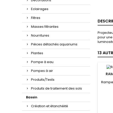
Décorations
Eclairages
Filtres
DESCRI
Masses filtrantes
Projecteu
Nourritures
pour une 
luminosit
Pièces détachés aquariums
13 AUT
Plantes
Pompe à eau
Pompes à air
RAM
Produits/Tests
Rampe 
Produits de traitement des sols
Bassin
Création et étanchéité