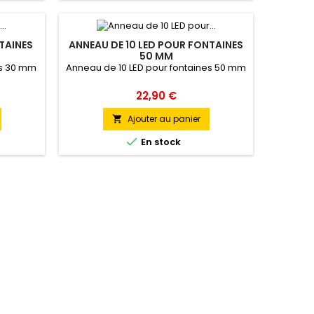
TAINES
ANNEAU DE 10 LED POUR FONTAINES
50 MM
es 30 mm
Anneau de 10 LED pour fontaines 50 mm
Prix
22,90 €
Ajouter au panier


En stock