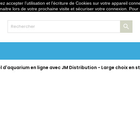
z accepter l’utilisation et l'écriture de Cookies sur votre appareil conn
stribution.fr
naitre lors de votre prochaine visite et sécuriser votre connexion. Pour

 d'aquarium en ligne avec JM Distribution - Large choix en st