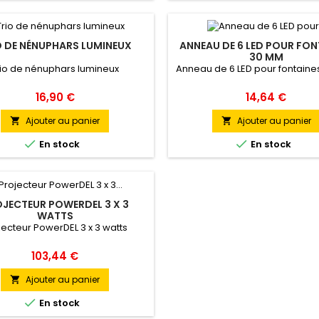
O DE NÉNUPHARS LUMINEUX
ANNEAU DE 6 LED POUR FON
30 MM
rio de nénuphars lumineux
Anneau de 6 LED pour fontain
Prix
Prix
16,90 €
14,64 €
Ajouter au panier
Ajouter au panier




En stock
En stock
JECTEUR POWERDEL 3 X 3
WATTS
jecteur PowerDEL 3 x 3 watts
Prix
103,44 €
Ajouter au panier


En stock