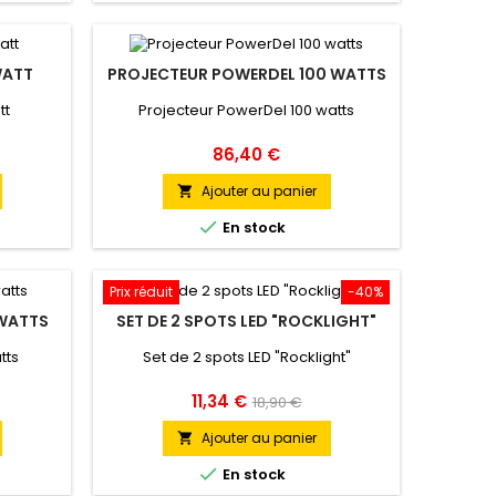
WATT
PROJECTEUR POWERDEL 100 WATTS
tt
Projecteur PowerDel 100 watts
Prix
86,40 €
Ajouter au panier


En stock
Prix réduit
-40%
 WATTS
SET DE 2 SPOTS LED "ROCKLIGHT"
tts
Set de 2 spots LED "Rocklight"
Prix
Prix
11,34 €
18,90 €
de
Ajouter au panier

base

En stock