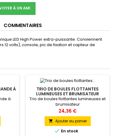
VOYER À UN AMI
COMMENTAIRES
technique LED High Power extra-puissante. Conviennent
2 volts), console, pic de fixation et capteur de
MANDE À
TRIO DE BOULES FLOTTANTES
LUMINEUSES ET BRUMISATEUR
nde à
Trio de boules flottantes lumineuses et
brumisateur
Prix
24,36 €
Ajouter au panier


En stock