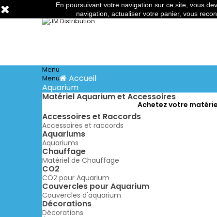
En poursuivant votre navigation sur ce site, vous deve
Téléphone:
03 88 91 95 10
Email:
commandes@jm-di
navigation, actualiser votre panier, vous recon
Menu
Accueil
Menu
Aquarium
Matériel Aquarium et Accessoires
Achetez votre matériel
Accessoires et Raccords
Accessoires et raccords
Aquariums
Aquariums
Chauffage
Matériel de Chauffage
CO2
CO2 pour Aquarium
Couvercles pour Aquarium
Couvercles d'aquarium
Décorations
Décorations