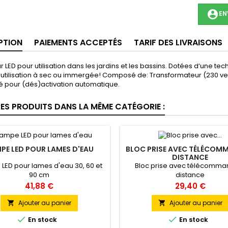
account_circle
EN
PTION
PAIEMENTS ACCEPTÉS
TARIF DES LIVRAISONS
r LED pour utilisation dans les jardins et les bassins. Dotées d’une 
utilisation à sec ou immergée! Composé de: Transformateur (230 vers 1
é pour (dés)activation automatique.
RES PRODUITS DANS LA MÊME CATÉGORIE :
PE LED POUR LAMES D'EAU
BLOC PRISE AVEC TÉLÉCOM
DISTANCE
LED pour lames d'eau 30, 60 et
Bloc prise avec télécomma
90 cm
distance
Prix
Prix
41,88 €
29,40 €
Ajouter au panier
Ajouter au panier




En stock
En stock