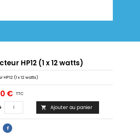
cteur HP12 (1 x 12 watts)
r HP12 (1 x 12 watts)
80 €
TTC
Ajouter au panier
é
