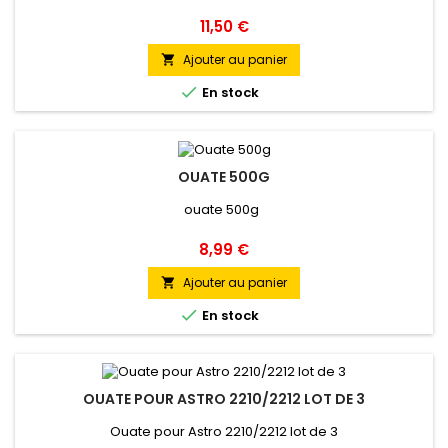
Prix
11,50 €
Ajouter au panier


En stock
OUATE 500G
ouate 500g
Prix
8,99 €
Ajouter au panier


En stock
OUATE POUR ASTRO 2210/2212 LOT DE 3
Ouate pour Astro 2210/2212 lot de 3