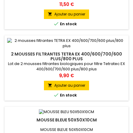
Prix
11,50 €
Ajouter au panier


En stock
2 MOUSSES FILTRANTES TETRA EX 400/600/700/600
PLUS/800 PLUS
Lot de 2 mousses filtrantes biologiques pour filtre Tetratec EX
400/600/700/600 plus/800 plus
Prix
9,90 €
Ajouter au panier


En stock
MOUSSE BLEUE 50X50X10CM
MOUSSE BLEUE 50X50X10CM