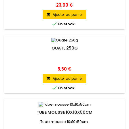
Prix
23,90 €
Ajouter au panier


En stock
OUATE 250G
Prix
5,50 €
Ajouter au panier


En stock
TUBE MOUSSE 10X10X50CM
Tube mousse 10x10x50cm.