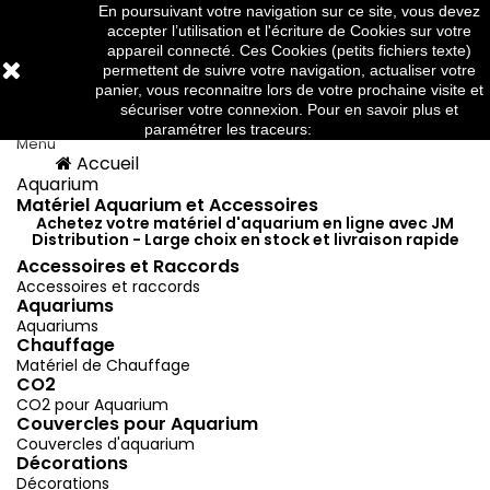
En poursuivant votre navigation sur ce site, vous devez
Téléphone:
03 88 91 95 10
accepter l’utilisation et l'écriture de Cookies sur votre
appareil connecté. Ces Cookies (petits fichiers texte)
permettent de suivre votre navigation, actualiser votre
panier, vous reconnaitre lors de votre prochaine visite et



sécuriser votre connexion. Pour en savoir plus et
paramétrer les traceurs:
http://www.cnil.fr/
Menu
Accueil
Menu
Retour
Aquarium
Matériel Aquarium et Accessoires
Achetez votre matériel d'aquarium en ligne avec JM
Distribution - Large choix en stock et livraison rapide
Accessoires et Raccords
Accessoires et raccords
Aquariums
Aquariums
Chauffage
Matériel de Chauffage
CO2
CO2 pour Aquarium
Couvercles pour Aquarium
Couvercles d'aquarium
Décorations
Décorations