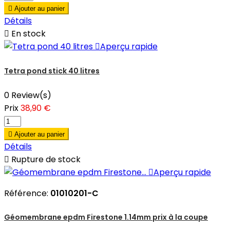

Ajouter au panier
Détails

En stock

Aperçu rapide
Tetra pond stick 40 litres
0 Review(s)
Prix
38,90 €

Ajouter au panier
Détails

Rupture de stock

Aperçu rapide
Référence:
01010201-C
Géomembrane epdm Firestone 1.14mm prix à la coupe