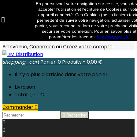
En poursuivant votre navigation sur ce site, vous de
Contact
Téléphone:
03 88 91 95 10
Email:
accepter l’utilisation et l'écriture de Cookies sur vot
commandes@jm-distribution.fr
appareil connecté. Ces Cookies (petits fichiers text
permettent de suivre votre navigation, actualiser vo
Connexion
panier, vous reconnaitre lors de votre prochaine visit
sécuriser votre connexion. Pour en savoir plus et
Créez votre compte
paramétrer les traceurs:
http://www.cnil.fr/
Bienvenue,
Connexion
ou
Créez votre compte
shopping_cart
Panier:
0
Produits - 0,00 €
Il n'y a plus d'articles dans votre panier
Livraison
Total
0,00 €
Commander


Rechercher

