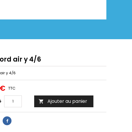
rd air y 4/6
air y 4/6
 €
TTC
Ajouter au panier
é
