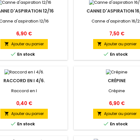
NNE D'ASPIRATION 12/16
CANNE D'ASPIRATION 16
Canne d'aspiration 12/16
Canne d'aspiration 16/
Prix
Prix
6,90 €
7,50 €
Ajouter au panier
Ajouter au panier




En stock
En stock
RACCORD EN I 4/6.
CRÉPINE
Raccord en I
Crépine
Prix
Prix
0,40 €
6,90 €
Ajouter au panier
Ajouter au panier




En stock
En stock