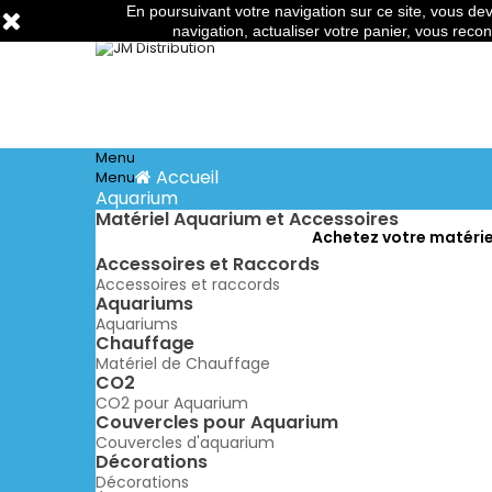
En poursuivant votre navigation sur ce site, vous deve
Téléphone:
03 88 91 95 10
Email:
commandes@jm-di
navigation, actualiser votre panier, vous recon
Menu
Accueil
Menu
Aquarium
Matériel Aquarium et Accessoires
Achetez votre matériel
Accessoires et Raccords
Accessoires et raccords
Aquariums
Aquariums
Chauffage
Matériel de Chauffage
CO2
CO2 pour Aquarium
Couvercles pour Aquarium
Couvercles d'aquarium
Décorations
Décorations