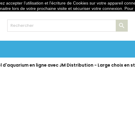
z accepter l’utilisation et l'écriture de Cookies sur votre appareil conn
stribution.fr
naitre lors de votre prochaine visite et sécuriser votre connexion. Pour

 d'aquarium en ligne avec JM Distribution - Large choix en st