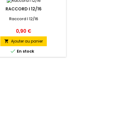
RACCORD I 12/16
Raccord I 12/16
Prix
0,90 €
Ajouter au panier


En stock