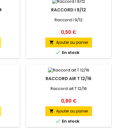
M
RACCORD I 9/12
Raccord I 9/12
Prix
0,50 €
Ajouter au panier


En stock
RACCORD AIR T 12/16
Raccord ait T 12/16
Prix
0,90 €
Ajouter au panier


En stock