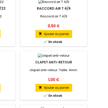
/22
RACCORD AIR T 4/6
22
Raccord air T 4/6
Prix
0,50 €
Ajouter au panier


En stock
CLAPET ANTI-RETOUR
clapet anti-retour. Taille: 4mm.
Prix
1,00 €
Ajouter au panier


En stock