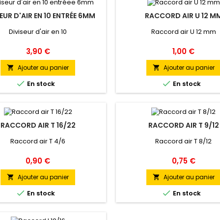
EUR D'AIR EN 10 ENTRÉE 6MM
RACCORD AIR U 12 M
Diviseur d'air en 10
Raccord air U 12 mm
Prix
Prix
3,90 €
1,00 €
Ajouter au panier
Ajouter au panier




En stock
En stock
RACCORD AIR T 16/22
RACCORD AIR T 9/12
Raccord air T 4/6
Raccord air T 8/12
Prix
Prix
0,90 €
0,75 €
Ajouter au panier
Ajouter au panier




En stock
En stock