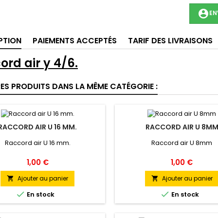
account_circle
EN
PTION
PAIEMENTS ACCEPTÉS
TARIF DES LIVRAISONS
ord air y 4/6.
RES PRODUITS DANS LA MÊME CATÉGORIE :
RACCORD AIR U 16 MM.
RACCORD AIR U 8M
Raccord air U 16 mm.
Raccord air U 8mm
Prix
Prix
1,00 €
1,00 €
Ajouter au panier
Ajouter au panier




En stock
En stock