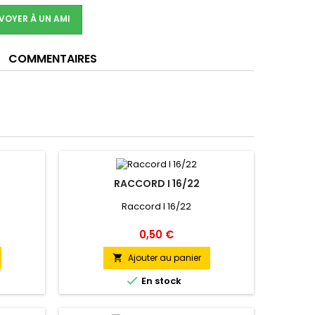
VOYER À UN AMI
COMMENTAIRES
M
RACCORD I 16/22
Raccord I 16/22
Prix
0,50 €
Ajouter au panier


En stock