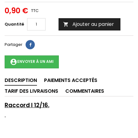
0,90 €
TTC
Ajouter au panier
Quantité

Partager
account_circle
ENVOYER À UN AMI
DESCRIPTION
PAIEMENTS ACCEPTÉS
TARIF DES LIVRAISONS
COMMENTAIRES
Raccord I 12/16.