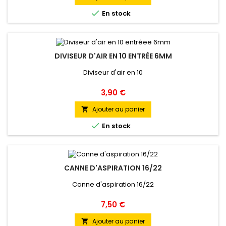

En stock
DIVISEUR D'AIR EN 10 ENTRÉE 6MM
Diviseur d'air en 10
Prix
3,90 €
Ajouter au panier


En stock
CANNE D'ASPIRATION 16/22
Canne d'aspiration 16/22
Prix
7,50 €
Ajouter au panier
