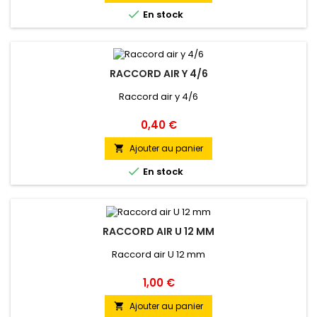

En stock
RACCORD AIR Y 4/6
Raccord air y 4/6
Prix
0,40 €
Ajouter au panier


En stock
RACCORD AIR U 12 MM
Raccord air U 12 mm
Prix
1,00 €
Ajouter au panier
