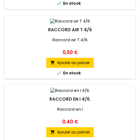

En stock
RACCORD AIR T 4/6
Raccord air T 4/6
Prix
0,50 €
Ajouter au panier


En stock
RACCORD EN I 4/6.
Raccord en I
Prix
0,40 €
Ajouter au panier
