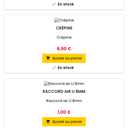

En stock
CRÉPINE
Crépine
Prix
6,90 €
Ajouter au panier


En stock
RACCORD AIR U 8MM
Raccord air U 8mm
Prix
1,00 €
Ajouter au panier
