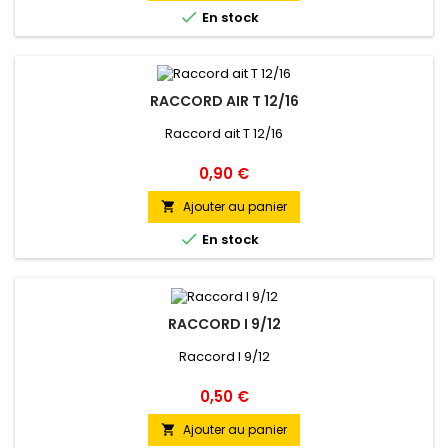

En stock
RACCORD AIR T 12/16
Raccord ait T 12/16
Prix
0,90 €
Ajouter au panier


En stock
RACCORD I 9/12
Raccord I 9/12
Prix
0,50 €
Ajouter au panier
