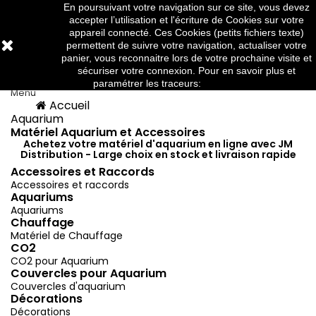
En poursuivant votre navigation sur ce site, vous devez
Téléphone:
03 88 91 95 10
accepter l’utilisation et l'écriture de Cookies sur votre
appareil connecté. Ces Cookies (petits fichiers texte)
permettent de suivre votre navigation, actualiser votre
panier, vous reconnaitre lors de votre prochaine visite et



sécuriser votre connexion. Pour en savoir plus et
paramétrer les traceurs:
http://www.cnil.fr/
Menu
Accueil
Menu
Retour
Aquarium
Matériel Aquarium et Accessoires
Achetez votre matériel d'aquarium en ligne avec JM
Distribution - Large choix en stock et livraison rapide
Accessoires et Raccords
Accessoires et raccords
Aquariums
Aquariums
Chauffage
Matériel de Chauffage
CO2
CO2 pour Aquarium
Couvercles pour Aquarium
Couvercles d'aquarium
Décorations
Décorations