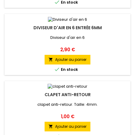

En stock
DIVISEUR D'AIR EN 6 ENTRÉE 6MM
Diviseur d'air en 6
Prix
2,90 €
Ajouter au panier


En stock
CLAPET ANTI-RETOUR
clapet anti-retour. Taille: 4mm.
Prix
1,00 €
Ajouter au panier
