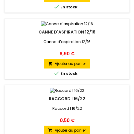

En stock
CANNE D'ASPIRATION 12/16
Canne d'aspiration 12/16
Prix
6,90 €
Ajouter au panier


En stock
RACCORD I 16/22
Raccord I 16/22
Prix
0,50 €
Ajouter au panier
